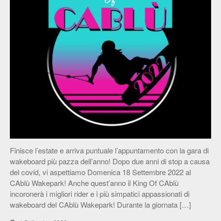
News & Eventi
Finisce l’estate e arriva puntuale l’appuntamento con la gara di
wakeboard più pazza dell’anno! Dopo due anni di stop a causa
del covid, vi aspettiamo Domenica 18 Settembre 2022 al
CAblù Wakepark! Anche quest’anno il King Of CAblù
incoronerà i migliori rider e i più simpatici appassionati di
wakeboard del CAblù Wakepark! Durante la giornata […]