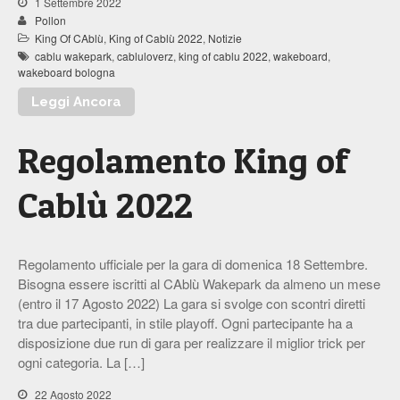
1 Settembre 2022
Pollon
King Of CAblù
,
King of Cablù 2022
,
Notizie
cablu wakepark
,
cabluloverz
,
king of cablu 2022
,
wakeboard
,
wakeboard bologna
Leggi Ancora
Regolamento King of
Cablù 2022
Regolamento ufficiale per la gara di domenica 18 Settembre.
Bisogna essere iscritti al CAblù Wakepark da almeno un mese
(entro il 17 Agosto 2022) La gara si svolge con scontri diretti
tra due partecipanti, in stile playoff. Ogni partecipante ha a
disposizione due run di gara per realizzare il miglior trick per
ogni categoria. La […]
22 Agosto 2022